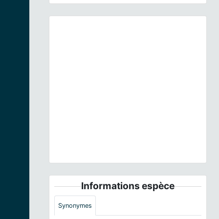
Previous
Next
Oxalis acetosella LC0190.jpg © LC-de - CC-BY-
SA-3.0-DE
Informations espèce
Synonymes