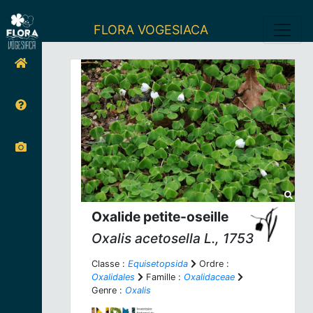
FLORA VOGESIACA
Oxalide petite-oseille
Oxalis acetosella
L., 1753
Classe :
Equisetopsida
Ordre :
Oxalidales
Famille :
Oxalidaceae
Genre :
Oxalis