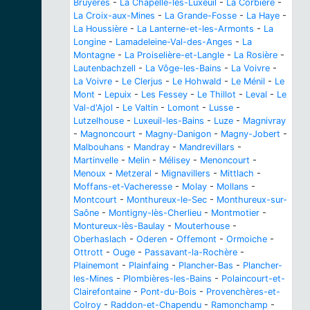
Bruyères
-
La Chapelle-lès-Luxeuil
-
La Corbière
-
La Croix-aux-Mines
-
La Grande-Fosse
-
La Haye
-
La Houssière
-
La Lanterne-et-les-Armonts
-
La
Longine
-
Lamadeleine-Val-des-Anges
-
La
Montagne
-
La Proiselière-et-Langle
-
La Rosière
-
Lautenbachzell
-
La Vôge-les-Bains
-
La Voivre
-
La Voivre
-
Le Clerjus
-
Le Hohwald
-
Le Ménil
-
Le
Mont
-
Lepuix
-
Les Fessey
-
Le Thillot
-
Leval
-
Le
Val-d'Ajol
-
Le Valtin
-
Lomont
-
Lusse
-
Lutzelhouse
-
Luxeuil-les-Bains
-
Luze
-
Magnivray
-
Magnoncourt
-
Magny-Danigon
-
Magny-Jobert
-
Malbouhans
-
Mandray
-
Mandrevillars
-
Martinvelle
-
Melin
-
Mélisey
-
Menoncourt
-
Menoux
-
Metzeral
-
Mignavillers
-
Mittlach
-
Moffans-et-Vacheresse
-
Molay
-
Mollans
-
Montcourt
-
Monthureux-le-Sec
-
Monthureux-sur-
Saône
-
Montigny-lès-Cherlieu
-
Montmotier
-
Montureux-lès-Baulay
-
Mouterhouse
-
Oberhaslach
-
Oderen
-
Offemont
-
Ormoiche
-
Ottrott
-
Ouge
-
Passavant-la-Rochère
-
Plainemont
-
Plainfaing
-
Plancher-Bas
-
Plancher-
les-Mines
-
Plombières-les-Bains
-
Polaincourt-et-
Clairefontaine
-
Pont-du-Bois
-
Provenchères-et-
Colroy
-
Raddon-et-Chapendu
-
Ramonchamp
-