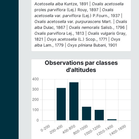
Acetosella alba
Kuntze, 1891 |
Oxalis acetosella
proles
parviflora
(Lej.) Rouy, 1897 |
Oxalis
acetosella
var.
parviflora
(Lej.) P.Fourn., 1937 |
Oxalis acetosella
var.
purpurascens
Mart. |
Oxalis
alba
Dulac, 1867 |
Oxalis nemoralis
Salisb., 1796 |
Oxalis parviflora
Lej., 1813 |
Oxalis vulgaris
Gray,
1821 |
Oxys acetosella
(L.) Scop., 1771 |
Oxys
alba
Lam., 1779 |
Oxys pliniana
Bubani, 1901
Observations par classes
d'altitudes