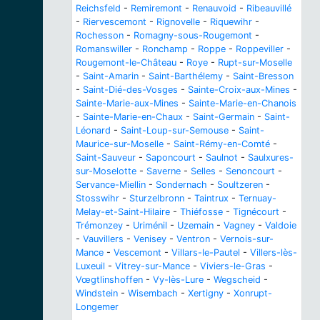
Reichsfeld
-
Remiremont
-
Renauvoid
-
Ribeauvillé
-
Riervescemont
-
Rignovelle
-
Riquewihr
-
Rochesson
-
Romagny-sous-Rougemont
-
Romanswiller
-
Ronchamp
-
Roppe
-
Roppeviller
-
Rougemont-le-Château
-
Roye
-
Rupt-sur-Moselle
-
Saint-Amarin
-
Saint-Barthélemy
-
Saint-Bresson
-
Saint-Dié-des-Vosges
-
Sainte-Croix-aux-Mines
-
Sainte-Marie-aux-Mines
-
Sainte-Marie-en-Chanois
-
Sainte-Marie-en-Chaux
-
Saint-Germain
-
Saint-
Léonard
-
Saint-Loup-sur-Semouse
-
Saint-
Maurice-sur-Moselle
-
Saint-Rémy-en-Comté
-
Saint-Sauveur
-
Saponcourt
-
Saulnot
-
Saulxures-
sur-Moselotte
-
Saverne
-
Selles
-
Senoncourt
-
Servance-Miellin
-
Sondernach
-
Soultzeren
-
Stosswihr
-
Sturzelbronn
-
Taintrux
-
Ternuay-
Melay-et-Saint-Hilaire
-
Thiéfosse
-
Tignécourt
-
Trémonzey
-
Uriménil
-
Uzemain
-
Vagney
-
Valdoie
-
Vauvillers
-
Venisey
-
Ventron
-
Vernois-sur-
Mance
-
Vescemont
-
Villars-le-Pautel
-
Villers-lès-
Luxeuil
-
Vitrey-sur-Mance
-
Viviers-le-Gras
-
Vœgtlinshoffen
-
Vy-lès-Lure
-
Wegscheid
-
Windstein
-
Wisembach
-
Xertigny
-
Xonrupt-
Longemer