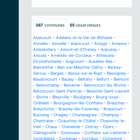
267
communes
55
observateurs
Abelcourt
-
Adelans-et-le-Val-de-Bithaine
-
Ainvelle
-
Ainvelle
-
Alaincourt
-
Amage
-
Amance
-
Ambiévillers
-
Amont-et-Effreney
-
Anjoutey
-
Anould
-
Arrentès-de-Corcieux
-
Athesans-
Étroitefontaine
-
Augicourt
-
Auxelles-Bas
-
Baerenthal
-
Ban-sur-Meurthe-Clefcy
-
Barbey-
Seroux
-
Barges
-
Basse-sur-le-Rupt
-
Bassigney
-
Baudoncourt
-
Baulay
-
Belfahy
-
Belfort
-
Belmont
-
Belonchamp
-
Belverne
-
Betoncourt-lès-Brotte
-
Betoncourt-Saint-Pancras
-
Beulotte-Saint-Laurent
-
Bitche
-
Bleurville
-
Bouligney
-
Bourg-sous-
Châtelet
-
Bourguignon-lès-Conflans
-
Breuches
-
Breuchotte
-
Breurey-lès-Faverney
-
Briaucourt
-
Bussang
-
Chagey
-
Champagney
-
Champey
-
Chantraine
-
Chauvirey-le-Châtel
-
Chauvirey-le-
Vieil
-
Chaux
-
Chenebier
-
Cintrey
-
Citers
-
Clairegoutte
-
Coisevaux
-
Conflans-sur-Lanterne
-
Contréglise
-
Corbenay
-
Corcieux
-
Cornimont
-