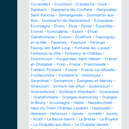
Corravillers
-
Courmont
-
Cravanche
-
Cuve
-
Dambach
-
Dampierre-lès-Conflans
-
Dampvalley-
Saint-Pancras
-
Demangevelle
-
Dommartin-aux-
Bois
-
Dommartin-lès-Remiremont
-
Échavanne
-
Écromagny
-
Éhuns
-
Éloie
-
Épinal
-
Équevilley
-
Errevet
-
Esmoulières
-
Essert
-
Étival-
Clairefontaine
-
Étobon
-
Étueffont
-
Faucogney-
et-la-Mer
-
Faverney
-
Faymont
-
Ferdrupt
-
Fleurey-lès-Saint-Loup
-
Fontaine-lès-Luxeuil
-
Fontenois-la-Ville
-
Fontenoy-le-Château
-
Fouchécourt
-
Fougerolles-Saint-Valbert
-
Frahier-
et-Chatebier
-
Frain
-
Fraize
-
Franchevelle
-
Frédéric-Fontaine
-
Fresse
-
Fresse-sur-Moselle
-
Froideconche
-
Froideterre
-
Geishouse
-
Gérardmer
-
Gerbamont
-
Gevigney-et-Mercey
-
Girancourt
-
Girmont-Val-d'Ajol
-
Godoncourt
-
Goetzenbruck
-
Goldbach-Altenbach
-
Gouhenans
-
Grandfontaine
-
Granges-Aumontzey
-
Granges-
le-Bourg
-
Grosmagny
-
Hadol
-
Haspelschiedt
-
Haut-du-Them-Château-Lambert
-
Hautevelle
-
Hennezel
-
Hurecourt
-
Jasney
-
Jonvelle
-
Jussey
-
Kruth
-
La Basse-Vaivre
-
La Bresse
-
La Bruyère
-
La Chapelle-aux-Bois
-
La Chapelle-devant-