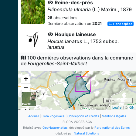
Reine-des-prés
Filipendula ulmaria
(L.) Maxim., 1879
28
observations
Dernière observation en
2021
Fiche espèce
Houlque laineuse
Holcus lanatus
L., 1753 subsp.
lanatus
28
observations
100 dernières observations dans la commune
Dernière observation en
2021
Fiche espèce
de
Fougerolles-Saint-Valbert
Fougère femelle
+
Athyrium filix-femina
(L.) Roth, 1799
−
27
observations
Dernière observation en
2021
Fiche espèce
10 km
Hêtre des forêts
Leaflet
| ©
IGN
Fagus sylvatica
L., 1753
Accueil
|
Flora vogesiaca
|
Conception et crédits
|
Mentions légales
26
observations
FLORA VOGESIACA
Dernière observation en
2021
Fiche espèce
Réalisé avec
GeoNature-atlas
, développé par le
Parc national des Écrins
,
déployé par
Natural Solutions
Bugle rampante