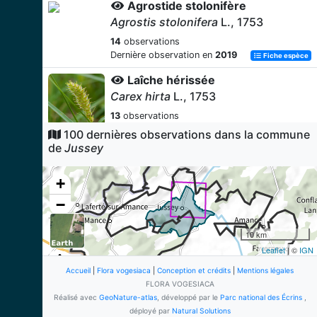
Agrostide stolonifère
Agrostis stolonifera
L., 1753
14
observations
Dernière observation en
2019
Fiche espèce
Laîche hérissée
Carex hirta
L., 1753
13
observations
Dernière observation en
2019
Fiche espèce
100 dernières observations dans la commune
de
Jussey
Laîche des renards
Carex vulpina
L., 1753
+
12
observations
−
Dernière observation en
2019
Fiche espèce
Trèfle rampant
10 km
Trifolium repens
L., 1753
Leaflet
| ©
IGN
12
observations
Accueil
|
Flora vogesiaca
|
Conception et crédits
|
Mentions légales
Dernière observation en
2019
Fiche espèce
FLORA VOGESIACA
Réalisé avec
GeoNature-atlas
, développé par le
Parc national des Écrins
,
Houlque laineuse
déployé par
Natural Solutions