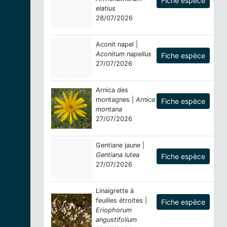
Fiche espèce
elatius
28/07/2026
Aconit napel |
Aconitum napellus
Fiche espèce
27/07/2026
Arnica des
montagnes |
Arnica
Fiche espèce
montana
27/07/2026
Gentiane jaune |
Gentiana lutea
Fiche espèce
27/07/2026
Linaigrette à
feuilles étroites |
Fiche espèce
Eriophorum
angustifolium