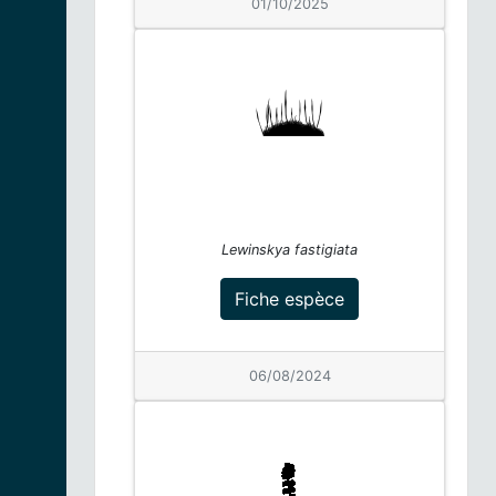
01/10/2025
longues |
Drosera
Fiche espèce
anglica
15/07/2026
Nénuphar nain |
Nuphar pumila
Fiche espèce
15/07/2026
Nénuphar nain |
Nuphar pumila
Fiche espèce
Lewinskya fastigiata
15/07/2026
Fiche espèce
Rossolis à feuilles
longues |
Drosera
Fiche espèce
anglica
06/08/2024
15/07/2026
Cardamine à sept
folioles |
Cardamine
Fiche espèce
heptaphylla