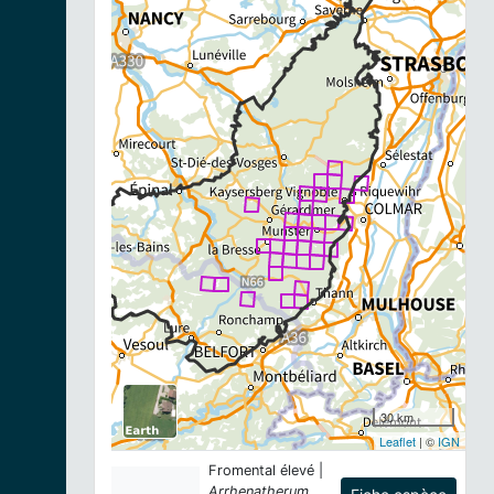
30 km
Leaflet
| ©
IGN
Fromental élevé |
Arrhenatherum