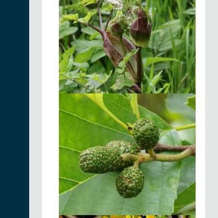
Anemonastrum
narcissiflorum
02/07/2026
Néottie cordée |
Neottia cordata
Fiche espèce
30/06/2026
Néottie cordée |
Neottia cordata
Fiche espèce
30/06/2026
Lycopode en
massue |
Fiche espèce
Lycopodium
clavatum
30/06/2026
Jonc filiforme |
Juncus filiformis
Fiche espèce
30/06/2026