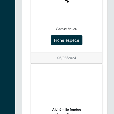
14/07/2026
Doradille
scolopendre |
Fiche espèce
Asplenium
scolopendrium
Porella baueri
11/07/2026
Fiche espèce
Doradille
scolopendre |
Fiche espèce
Asplenium
06/08/2024
scolopendrium
11/07/2026
If à baies |
Taxus
baccata
Fiche espèce
11/07/2026
If à baies |
Taxus
baccata
Fiche espèce
Alchémille fendue
11/07/2026