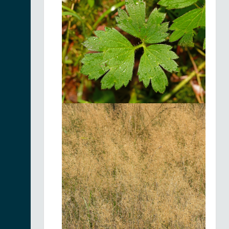
Spirée barbe-de-
bouc |
Aruncus
Fiche espèce
dioicus
17/06/2026
Gaillet à feuilles
rondes |
Galium
Fiche espèce
rotundifolium
16/06/2026
Anémone à fleurs
de narcisse |
Fiche espèce
Anemonastrum
narcissiflorum
15/06/2026
Épervière chicorée
|
Hieracium
Fiche espèce
intybaceum
15/06/2026