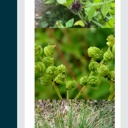
Piloselle orangée |
Pilosella aurantiaca
Fiche espèce
18/06/2026
Platanthère à fleurs
verdâtres |
Fiche espèce
Platanthera
chlorantha
18/06/2026
Anémone à fleurs
de narcisse |
Fiche espèce
Anemonastrum
narcissiflorum
18/06/2026
Anémone à fleurs
de narcisse |
Fiche espèce
Anemonastrum
narcissiflorum
18/06/2026