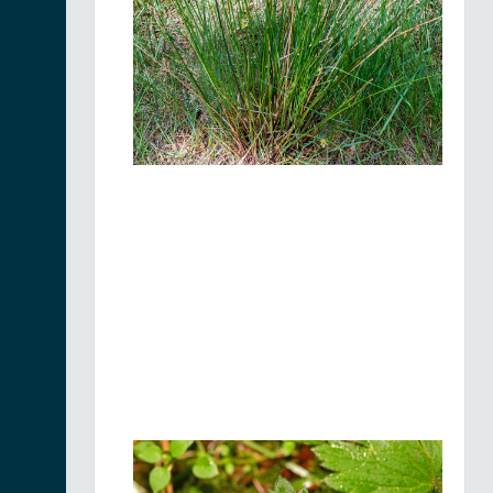
Anémone à fleurs
de narcisse |
Fiche espèce
Anemonastrum
narcissiflorum
18/06/2026
Anémone à fleurs
de narcisse |
Fiche espèce
Anemonastrum
narcissiflorum
18/06/2026
Piloselle orangée |
Pilosella aurantiaca
Fiche espèce
17/06/2026
Piloselle orangée |
Pilosella aurantiaca
Fiche espèce
17/06/2026