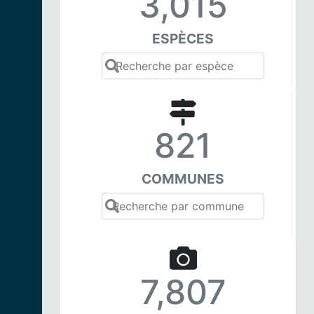
3,015
ESPÈCES
821
COMMUNES
7,807