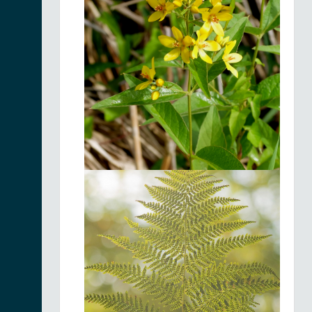
Huperzie sélagine |
Huperzia selago
Fiche espèce
30/06/2026
Faux orchis blanc |
Pseudorchis albida
Fiche espèce
26/06/2026
Vératre blanc |
Veratrum album
Fiche espèce
25/06/2026
Traunsteinère
globuleuse |
Fiche espèce
Traunsteinera
globosa
24/06/2026
Nard raide |
Nardus