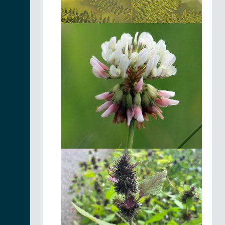
stricta
Fiche espèce
18/06/2026
Linaigrette à
feuilles étroites |
Fiche espèce
Eriophorum
angustifolium
18/06/2026
Platanthère à fleurs
verdâtres |
Fiche espèce
Platanthera
chlorantha
18/06/2026
Linaigrette à
feuilles étroites |
Fiche espèce
Eriophorum
angustifolium
18/06/2026