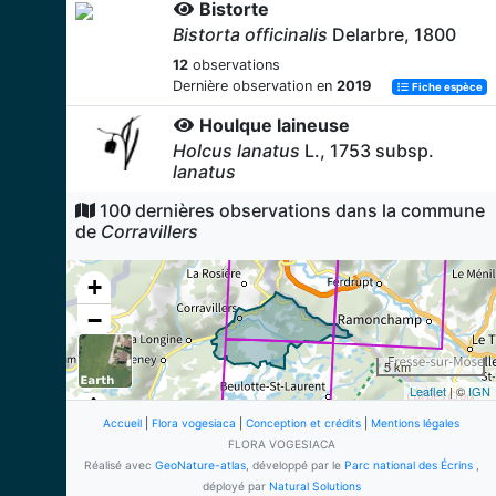
Bistorte
Bistorta officinalis
Delarbre, 1800
12
observations
Dernière observation en
2019
Fiche espèce
Houlque laineuse
Holcus lanatus
L., 1753 subsp.
lanatus
12
observations
100 dernières observations dans la commune
Dernière observation en
2019
Fiche espèce
de
Corravillers
Achillée millefeuille
+
Achillea millefolium
L., 1753
−
11
observations
Dernière observation en
2019
Fiche espèce
5 km
Lycopodielle inondée
Leaflet
| ©
IGN
Lycopodiella inundata
(L.) Holub,
1964
Accueil
|
Flora vogesiaca
|
Conception et crédits
|
Mentions légales
FLORA VOGESIACA
11
observations
Réalisé avec
GeoNature-atlas
, développé par le
Parc national des Écrins
,
Dernière observation en
2019
Fiche espèce
déployé par
Natural Solutions