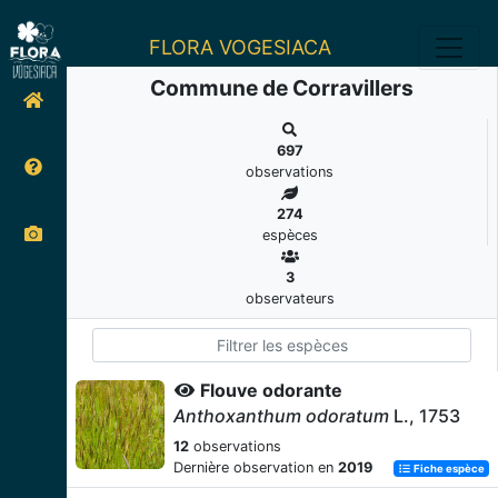
FLORA VOGESIACA
Commune de Corravillers
697
observations
274
espèces
3
observateurs
Flouve odorante
Anthoxanthum odoratum
L., 1753
12
observations
Dernière observation en
2019
Fiche espèce