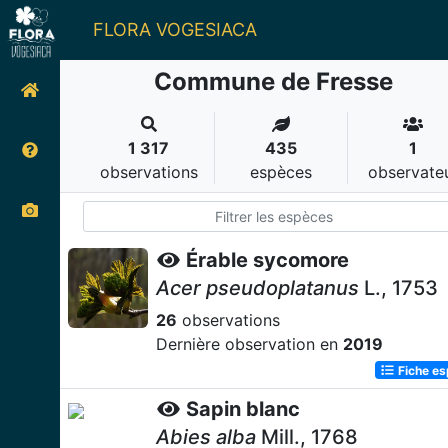
FLORA VOGESIACA
Commune de Fresse
1 317
435
1
observations
espèces
observate
Érable sycomore
Acer pseudoplatanus
L., 1753
26
observations
Dernière observation en
2019
Fiche e
Sapin blanc
Abies alba
Mill., 1768