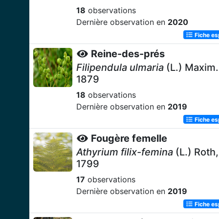
18
observations
Dernière observation en
2020
Fiche e
Reine-des-prés
Filipendula ulmaria
(L.) Maxim.
1879
18
observations
Dernière observation en
2019
Fiche e
Fougère femelle
Athyrium filix-femina
(L.) Roth,
1799
17
observations
Dernière observation en
2019
Fiche e