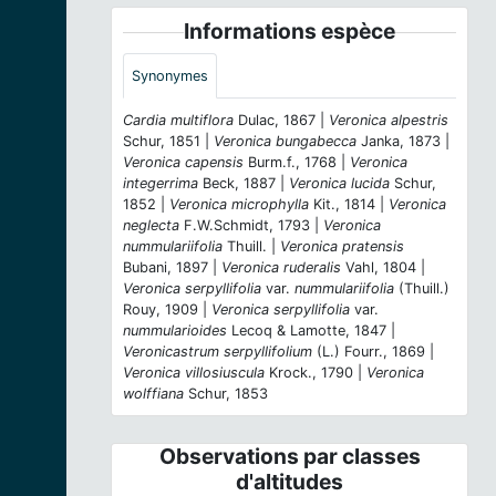
Informations espèce
Synonymes
Cardia multiflora
Dulac, 1867 |
Veronica alpestris
Schur, 1851 |
Veronica bungabecca
Janka, 1873 |
Veronica capensis
Burm.f., 1768 |
Veronica
integerrima
Beck, 1887 |
Veronica lucida
Schur,
1852 |
Veronica microphylla
Kit., 1814 |
Veronica
neglecta
F.W.Schmidt, 1793 |
Veronica
nummulariifolia
Thuill. |
Veronica pratensis
Bubani, 1897 |
Veronica ruderalis
Vahl, 1804 |
Veronica serpyllifolia
var.
nummulariifolia
(Thuill.)
Rouy, 1909 |
Veronica serpyllifolia
var.
nummularioides
Lecoq & Lamotte, 1847 |
Veronicastrum serpyllifolium
(L.) Fourr., 1869 |
Veronica villosiuscula
Krock., 1790 |
Veronica
wolffiana
Schur, 1853
Observations par classes
d'altitudes