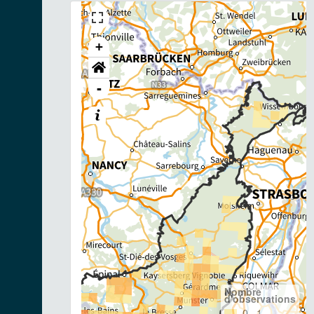
+
-
Nombre
d'observations
0– 1