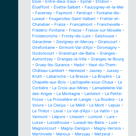
Éloie
-
Entre-deux-Eaux
-
Épinal
-
Étobon
-
Étueffont
-
Évette-Salbert
-
Faucogney-et-la-Mer
-
Faverney
-
Faymont
-
Ferdrupt
-
Fontaine-lès-
Luxeuil
-
Fougerolles-Saint-Valbert
-
Frahier-et-
Chatebier
-
Fraize
-
Francalmont
-
Franchevelle
-
Frédéric-Fontaine
-
Fresse
-
Fresse-sur-Moselle
-
Froideconche
-
Frotey-lès-Lure
-
Geishouse
-
Gérardmer
-
Gevigney-et-Mercey
-
Girancourt
-
Girefontaine
-
Girmont-Val-d'Ajol
-
Giromagny
-
Godoncourt
-
Grandrupt-de-Bains
-
Granges-
Aumontzey
-
Granges-la-Ville
-
Granges-le-Bourg
-
Gruey-lès-Surance
-
Hadol
-
Haut-du-Them-
Château-Lambert
-
Hennezel
-
Jasney
-
Jussey
-
Kruth
-
Labaroche
-
La Bresse
-
La Bruyère
-
La
Chapelle-aux-Bois
-
Lachapelle-sous-Chaux
-
La
Corbière
-
La Croix-aux-Mines
-
Lamadeleine-Val-
des-Anges
-
La Montagne
-
Lantenot
-
La Petite-
Fosse
-
La Proiselière-et-Langle
-
La Rosière
-
La
Voivre
-
Le Clerjus
-
Le Ménil
-
Le Mont
-
Lepuix
-
Le Thillot
-
Leval
-
Le Val-d'Ajol
-
Le Valtin
-
Le
Vermont
-
Lièpvre
-
Linexert
-
Lomont
-
Lure
-
Lusse
-
Lutzelhouse
-
Luxeuil-les-Bains
-
Luze
-
Magnoncourt
-
Magny-Danigon
-
Magny-Vernois
-
Martinvelle
-
Menoux
-
Mersuay
-
Metzeral
-