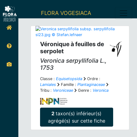
FLORA VOGESIACA
Véronique à feuilles de
serpolet
Veronica serpyllifolia
L.,
1753
Classe :
Equisetopsida
Ordre :
Lamiales
Famille :
Plantaginaceae
Tribu :
Veroniceae
Genre :
Veronica
2
taxon(s) inférieur(s)
agrégé(s) sur cette fiche