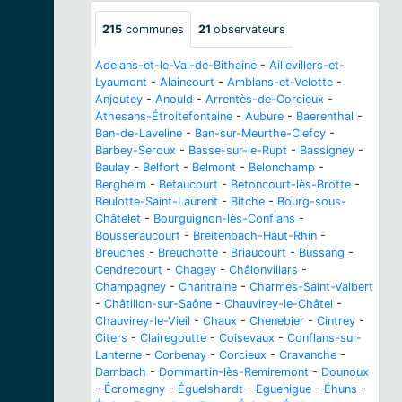
215
communes
21
observateurs
Adelans-et-le-Val-de-Bithaine
-
Aillevillers-et-
Lyaumont
-
Alaincourt
-
Amblans-et-Velotte
-
Anjoutey
-
Anould
-
Arrentès-de-Corcieux
-
Athesans-Étroitefontaine
-
Aubure
-
Baerenthal
-
Ban-de-Laveline
-
Ban-sur-Meurthe-Clefcy
-
Barbey-Seroux
-
Basse-sur-le-Rupt
-
Bassigney
-
Baulay
-
Belfort
-
Belmont
-
Belonchamp
-
Bergheim
-
Betaucourt
-
Betoncourt-lès-Brotte
-
Beulotte-Saint-Laurent
-
Bitche
-
Bourg-sous-
Châtelet
-
Bourguignon-lès-Conflans
-
Bousseraucourt
-
Breitenbach-Haut-Rhin
-
Breuches
-
Breuchotte
-
Briaucourt
-
Bussang
-
Cendrecourt
-
Chagey
-
Châlonvillars
-
Champagney
-
Chantraine
-
Charmes-Saint-Valbert
-
Châtillon-sur-Saône
-
Chauvirey-le-Châtel
-
Chauvirey-le-Vieil
-
Chaux
-
Chenebier
-
Cintrey
-
Citers
-
Clairegoutte
-
Coisevaux
-
Conflans-sur-
Lanterne
-
Corbenay
-
Corcieux
-
Cravanche
-
Dambach
-
Dommartin-lès-Remiremont
-
Dounoux
-
Écromagny
-
Éguelshardt
-
Eguenigue
-
Éhuns
-