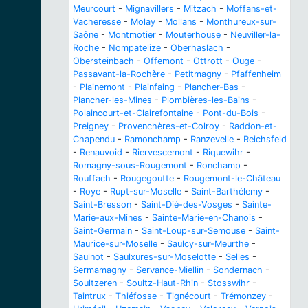
Meurcourt
-
Mignavillers
-
Mitzach
-
Moffans-et-
Vacheresse
-
Molay
-
Mollans
-
Monthureux-sur-
Saône
-
Montmotier
-
Mouterhouse
-
Neuviller-la-
Roche
-
Nompatelize
-
Oberhaslach
-
Obersteinbach
-
Offemont
-
Ottrott
-
Ouge
-
Passavant-la-Rochère
-
Petitmagny
-
Pfaffenheim
-
Plainemont
-
Plainfaing
-
Plancher-Bas
-
Plancher-les-Mines
-
Plombières-les-Bains
-
Polaincourt-et-Clairefontaine
-
Pont-du-Bois
-
Preigney
-
Provenchères-et-Colroy
-
Raddon-et-
Chapendu
-
Ramonchamp
-
Ranzevelle
-
Reichsfeld
-
Renauvoid
-
Riervescemont
-
Riquewihr
-
Romagny-sous-Rougemont
-
Ronchamp
-
Rouffach
-
Rougegoutte
-
Rougemont-le-Château
-
Roye
-
Rupt-sur-Moselle
-
Saint-Barthélemy
-
Saint-Bresson
-
Saint-Dié-des-Vosges
-
Sainte-
Marie-aux-Mines
-
Sainte-Marie-en-Chanois
-
Saint-Germain
-
Saint-Loup-sur-Semouse
-
Saint-
Maurice-sur-Moselle
-
Saulcy-sur-Meurthe
-
Saulnot
-
Saulxures-sur-Moselotte
-
Selles
-
Sermamagny
-
Servance-Miellin
-
Sondernach
-
Soultzeren
-
Soultz-Haut-Rhin
-
Stosswihr
-
Taintrux
-
Thiéfosse
-
Tignécourt
-
Trémonzey
-