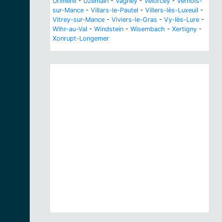
Uriménil
-
Uzemain
-
Vagney
-
Velorcey
-
Vernois-
sur-Mance
-
Villars-le-Pautel
-
Villers-lès-Luxeuil
-
Vitrey-sur-Mance
-
Viviers-le-Gras
-
Vy-lès-Lure
-
Wihr-au-Val
-
Windstein
-
Wisembach
-
Xertigny
-
Xonrupt-Longemer
Previous
Next
Veronica serpyllifolia W.jpg © Fornax - CC-BY-
SA-3.0