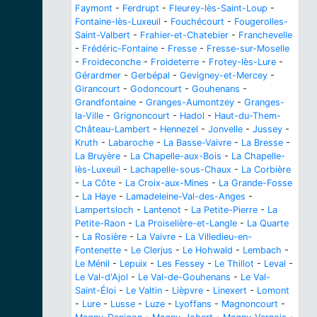
Faymont
-
Ferdrupt
-
Fleurey-lès-Saint-Loup
-
Fontaine-lès-Luxeuil
-
Fouchécourt
-
Fougerolles-
Saint-Valbert
-
Frahier-et-Chatebier
-
Franchevelle
-
Frédéric-Fontaine
-
Fresse
-
Fresse-sur-Moselle
-
Froideconche
-
Froideterre
-
Frotey-lès-Lure
-
Gérardmer
-
Gerbépal
-
Gevigney-et-Mercey
-
Girancourt
-
Godoncourt
-
Gouhenans
-
Grandfontaine
-
Granges-Aumontzey
-
Granges-
la-Ville
-
Grignoncourt
-
Hadol
-
Haut-du-Them-
Château-Lambert
-
Hennezel
-
Jonvelle
-
Jussey
-
Kruth
-
Labaroche
-
La Basse-Vaivre
-
La Bresse
-
La Bruyère
-
La Chapelle-aux-Bois
-
La Chapelle-
lès-Luxeuil
-
Lachapelle-sous-Chaux
-
La Corbière
-
La Côte
-
La Croix-aux-Mines
-
La Grande-Fosse
-
La Haye
-
Lamadeleine-Val-des-Anges
-
Lampertsloch
-
Lantenot
-
La Petite-Pierre
-
La
Petite-Raon
-
La Proiselière-et-Langle
-
La Quarte
-
La Rosière
-
La Vaivre
-
La Villedieu-en-
Fontenette
-
Le Clerjus
-
Le Hohwald
-
Lembach
-
Le Ménil
-
Lepuix
-
Les Fessey
-
Le Thillot
-
Leval
-
Le Val-d'Ajol
-
Le Val-de-Gouhenans
-
Le Val-
Saint-Éloi
-
Le Valtin
-
Lièpvre
-
Linexert
-
Lomont
-
Lure
-
Lusse
-
Luze
-
Lyoffans
-
Magnoncourt
-