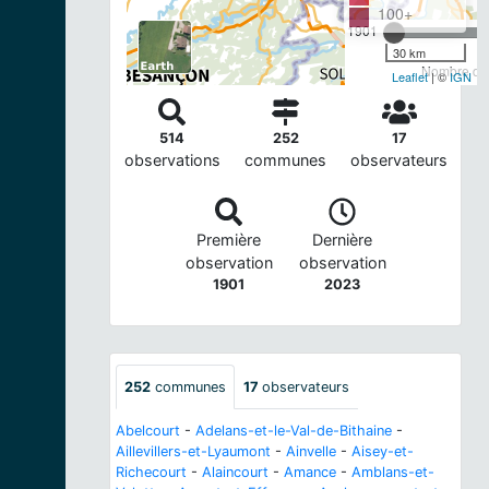
100+
1901
30 km
Nombre d'o
Leaflet
| ©
IGN
514
252
17
observations
communes
observateurs
Première
Dernière
observation
observation
1901
2023
252
communes
17
observateurs
Abelcourt
-
Adelans-et-le-Val-de-Bithaine
-
Aillevillers-et-Lyaumont
-
Ainvelle
-
Aisey-et-
Richecourt
-
Alaincourt
-
Amance
-
Amblans-et-