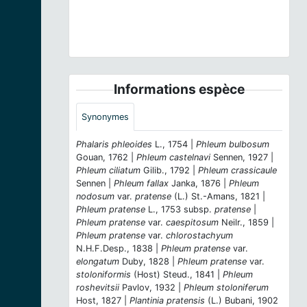
Timothy grass.jpg © Blokenearexeter - CC-Zero
Informations espèce
Synonymes
Phalaris phleoides
L., 1754 |
Phleum bulbosum
Gouan, 1762 |
Phleum castelnavi
Sennen, 1927 |
Phleum ciliatum
Gilib., 1792 |
Phleum crassicaule
Sennen |
Phleum fallax
Janka, 1876 |
Phleum
nodosum
var.
pratense
(L.) St.-Amans, 1821 |
Phleum pratense
L., 1753 subsp.
pratense
|
Phleum pratense
var.
caespitosum
Neilr., 1859 |
Phleum pratense
var.
chlorostachyum
N.H.F.Desp., 1838 |
Phleum pratense
var.
elongatum
Duby, 1828 |
Phleum pratense
var.
stoloniformis
(Host) Steud., 1841 |
Phleum
roshevitsii
Pavlov, 1932 |
Phleum stoloniferum
Host, 1827 |
Plantinia pratensis
(L.) Bubani, 1902