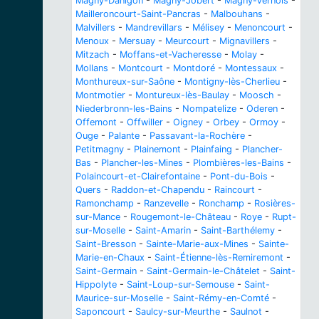
Magny-Danigon
-
Magny-Jobert
-
Magny-Vernois
-
Mailleroncourt-Saint-Pancras
-
Malbouhans
-
Malvillers
-
Mandrevillars
-
Mélisey
-
Menoncourt
-
Menoux
-
Mersuay
-
Meurcourt
-
Mignavillers
-
Mitzach
-
Moffans-et-Vacheresse
-
Molay
-
Mollans
-
Montcourt
-
Montdoré
-
Montessaux
-
Monthureux-sur-Saône
-
Montigny-lès-Cherlieu
-
Montmotier
-
Montureux-lès-Baulay
-
Moosch
-
Niederbronn-les-Bains
-
Nompatelize
-
Oderen
-
Offemont
-
Offwiller
-
Oigney
-
Orbey
-
Ormoy
-
Ouge
-
Palante
-
Passavant-la-Rochère
-
Petitmagny
-
Plainemont
-
Plainfaing
-
Plancher-
Bas
-
Plancher-les-Mines
-
Plombières-les-Bains
-
Polaincourt-et-Clairefontaine
-
Pont-du-Bois
-
Quers
-
Raddon-et-Chapendu
-
Raincourt
-
Ramonchamp
-
Ranzevelle
-
Ronchamp
-
Rosières-
sur-Mance
-
Rougemont-le-Château
-
Roye
-
Rupt-
sur-Moselle
-
Saint-Amarin
-
Saint-Barthélemy
-
Saint-Bresson
-
Sainte-Marie-aux-Mines
-
Sainte-
Marie-en-Chaux
-
Saint-Étienne-lès-Remiremont
-
Saint-Germain
-
Saint-Germain-le-Châtelet
-
Saint-
Hippolyte
-
Saint-Loup-sur-Semouse
-
Saint-
Maurice-sur-Moselle
-
Saint-Rémy-en-Comté
-
Saponcourt
-
Saulcy-sur-Meurthe
-
Saulnot
-