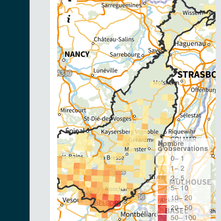
-
Nombre
d'observations
0– 1
1– 2
2– 5
5– 10
10– 20
20– 50
50– 100