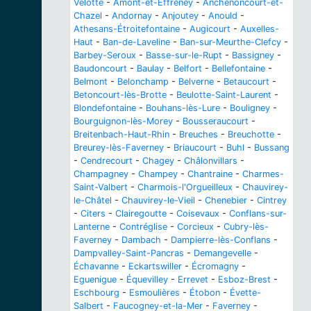
Velotte
-
Amont-et-Effreney
-
Anchenoncourt-et-
Chazel
-
Andornay
-
Anjoutey
-
Anould
-
Athesans-Étroitefontaine
-
Augicourt
-
Auxelles-
Haut
-
Ban-de-Laveline
-
Ban-sur-Meurthe-Clefcy
-
Barbey-Seroux
-
Basse-sur-le-Rupt
-
Bassigney
-
Baudoncourt
-
Baulay
-
Belfort
-
Bellefontaine
-
Belmont
-
Belonchamp
-
Belverne
-
Betaucourt
-
Betoncourt-lès-Brotte
-
Beulotte-Saint-Laurent
-
Blondefontaine
-
Bouhans-lès-Lure
-
Bouligney
-
Bourguignon-lès-Morey
-
Bousseraucourt
-
Breitenbach-Haut-Rhin
-
Breuches
-
Breuchotte
-
Breurey-lès-Faverney
-
Briaucourt
-
Buhl
-
Bussang
-
Cendrecourt
-
Chagey
-
Châlonvillars
-
Champagney
-
Champey
-
Chantraine
-
Charmes-
Saint-Valbert
-
Charmois-l'Orgueilleux
-
Chauvirey-
le-Châtel
-
Chauvirey-le-Vieil
-
Chenebier
-
Cintrey
-
Citers
-
Clairegoutte
-
Coisevaux
-
Conflans-sur-
Lanterne
-
Contréglise
-
Corcieux
-
Cubry-lès-
Faverney
-
Dambach
-
Dampierre-lès-Conflans
-
Dampvalley-Saint-Pancras
-
Demangevelle
-
Échavanne
-
Eckartswiller
-
Écromagny
-
Eguenigue
-
Équevilley
-
Errevet
-
Esboz-Brest
-
Eschbourg
-
Esmoulières
-
Étobon
-
Évette-
Salbert
-
Faucogney-et-la-Mer
-
Faverney
-