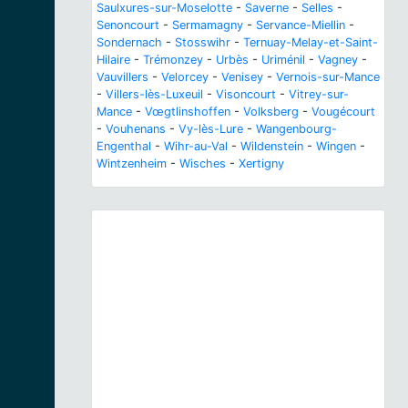
Saulxures-sur-Moselotte
-
Saverne
-
Selles
-
Senoncourt
-
Sermamagny
-
Servance-Miellin
-
Sondernach
-
Stosswihr
-
Ternuay-Melay-et-Saint-
Hilaire
-
Trémonzey
-
Urbès
-
Uriménil
-
Vagney
-
Vauvillers
-
Velorcey
-
Venisey
-
Vernois-sur-Mance
-
Villers-lès-Luxeuil
-
Visoncourt
-
Vitrey-sur-
Mance
-
Vœgtlinshoffen
-
Volksberg
-
Vougécourt
-
Vouhenans
-
Vy-lès-Lure
-
Wangenbourg-
Engenthal
-
Wihr-au-Val
-
Wildenstein
-
Wingen
-
Wintzenheim
-
Wisches
-
Xertigny
Previous
Next