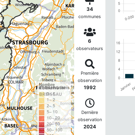
34
communes
6
observateurs
Première
observation
Nombre
d'observations
1992
0– 1
1– 2
2– 5
5– 10
Dernière
10– 20
observation
20– 50
2024
50– 100