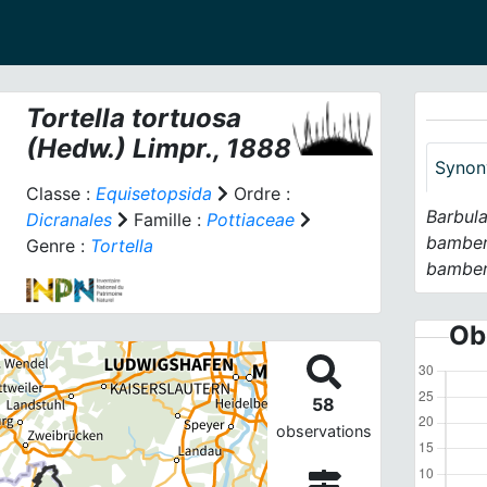
Tortella tortuosa
(Hedw.) Limpr., 1888
Synon
Classe :
Equisetopsida
Ordre :
Barbula
Dicranales
Famille :
Pottiaceae
bamber
Genre :
Tortella
bamber
Ob
58
observations