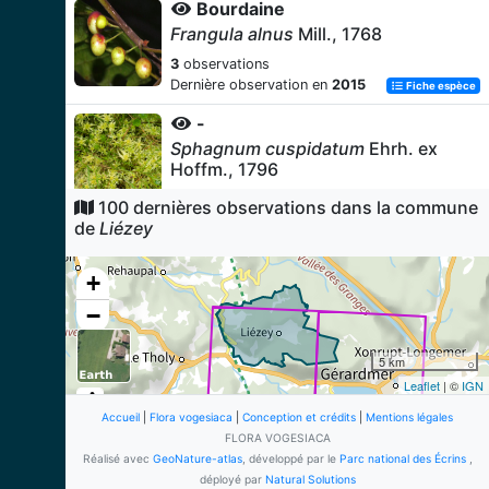
Bourdaine
Frangula alnus
Mill., 1768
3
observations
Dernière observation en
2015
Fiche espèce
-
Sphagnum cuspidatum
Ehrh. ex
Hoffm., 1796
2
observations
100 dernières observations dans la commune
Dernière observation en
2021
Fiche espèce
de
Liézey
-
+
Sphagnum fallax
(H.Klinggr.)
H.Klinggr., 1880
−
2
observations
Dernière observation en
2021
Fiche espèce
5 km
Leaflet
| ©
IGN
-
Sphagnum girgensohnii
Russow,
Accueil
|
Flora vogesiaca
|
Conception et crédits
|
Mentions légales
1865
FLORA VOGESIACA
Réalisé avec
GeoNature-atlas
, développé par le
Parc national des Écrins
,
2
observations
déployé par
Natural Solutions