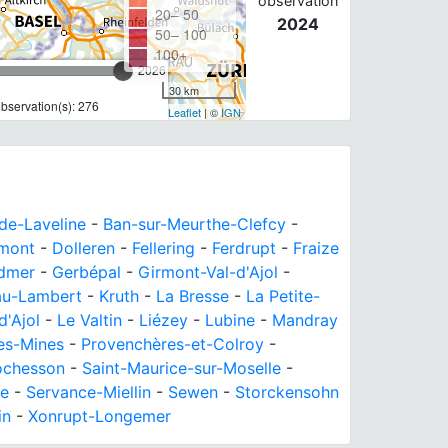
observation
20– 50
2024
50– 100
100+
2026
30 km
bservation(s): 276
Leaflet
| ©
IGN
de-Laveline
-
Ban-sur-Meurthe-Clefcy
-
mont
-
Dolleren
-
Fellering
-
Ferdrupt
-
Fraize
dmer
-
Gerbépal
-
Girmont-Val-d'Ajol
-
au-Lambert
-
Kruth
-
La Bresse
-
La Petite-
d'Ajol
-
Le Valtin
-
Liézey
-
Lubine
-
Mandray
les-Mines
-
Provenchères-et-Colroy
-
ochesson
-
Saint-Maurice-sur-Moselle
-
te
-
Servance-Miellin
-
Sewen
-
Storckensohn
in
-
Xonrupt-Longemer