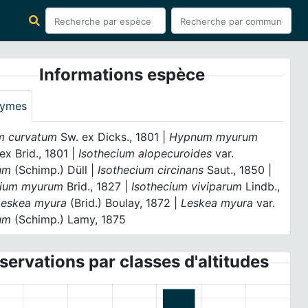
Informations espèce
ymes
 curvatum
Sw. ex Dicks., 1801 |
Hypnum myurum
 ex Brid., 1801 |
Isothecium alopecuroides
var.
um
(Schimp.) Düll |
Isothecium circinans
Saut., 1850 |
cium myurum
Brid., 1827 |
Isothecium viviparum
Lindb.,
Leskea myura
(Brid.) Boulay, 1872 |
Leskea myura
var.
um
(Schimp.) Lamy, 1875
servations par classes d'altitudes