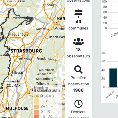
observations
49
communes
18
observateurs
Première
observation
Nombre
d'observations
1988
0– 1
1– 2
2– 5
5– 10
Dernière
10– 20