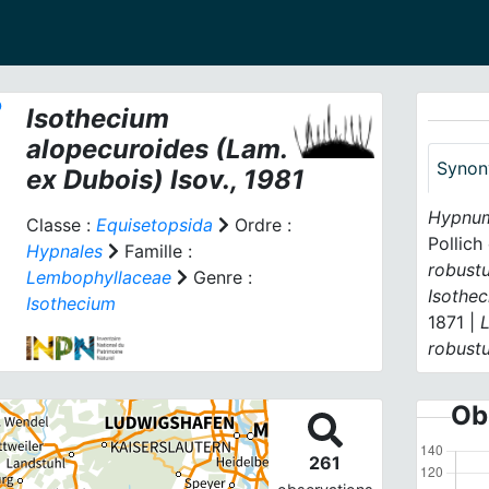
Isothecium
alopecuroides
(Lam.
Synon
ex Dubois) Isov., 1981
Hypnum
Classe :
Equisetopsida
Ordre :
Pollich
Hypnales
Famille :
robust
Lembophyllaceae
Genre :
Isothe
Isothecium
1871 |
robust
Ob
261