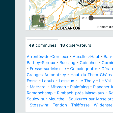
1988
Nombre d'o
49
communes
18
observateurs
Arrentès-de-Corcieux
-
Auxelles-Haut
-
Ban-
Barbey-Seroux
-
Bussang
-
Coinches
-
Corni
-
Fresse-sur-Moselle
-
Gemaingoutte
-
Gérar
Granges-Aumontzey
-
Haut-du-Them-Châte
Fosse
-
Lepuix
-
Lesseux
-
Le Tholy
-
Le Val-
-
Metzeral
-
Mitzach
-
Plainfaing
-
Plancher-
Ramonchamp
-
Rimbach-près-Masevaux
-
R
Saulcy-sur-Meurthe
-
Saulxures-sur-Moselot
-
Stosswihr
-
Tendon
-
Thiéfosse
-
Wildenste