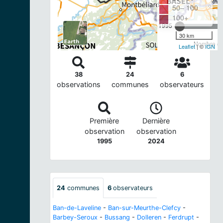
50– 100
100+
1995
30 km
Nombre d'o
Leaflet
| ©
IGN
38
24
6
observations
communes
observateurs
Première
Dernière
observation
observation
1995
2024
24
communes
6
observateurs
Ban-de-Laveline
-
Ban-sur-Meurthe-Clefcy
-
Barbey-Seroux
-
Bussang
-
Dolleren
-
Ferdrupt
-