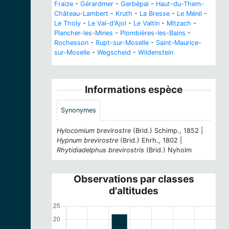
Fraize
-
Gérardmer
-
Gerbépal
-
Haut-du-Them-
Château-Lambert
-
Kruth
-
La Bresse
-
Le Ménil
-
Le Tholy
-
Le Val-d'Ajol
-
Le Valtin
-
Mitzach
-
Plancher-les-Mines
-
Plombières-les-Bains
-
Rochesson
-
Rupt-sur-Moselle
-
Saint-Maurice-
sur-Moselle
-
Wegscheid
-
Wildenstein
Informations espèce
Synonymes
Hylocomium brevirostre
(Brid.) Schimp., 1852 |
Hypnum brevirostre
(Brid.) Ehrh., 1802 |
Rhytidiadelphus brevirostris
(Brid.) Nyholm
Observations par classes
d'altitudes