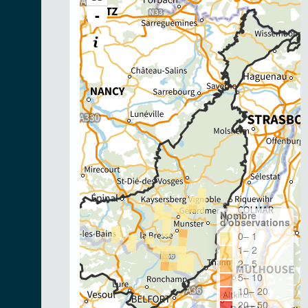
-
Nombre
d'observations
0– 1
1– 2
2– 5
5– 10
10– 20
20– 50