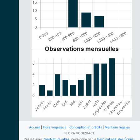
Observations mensuelles
Accueil
|
Flora vogesiaca
|
Conception et crédits
|
Mentions légales
FLORA VOGESIACA
Réalisé avec
GeoNature-atlas
, développé par le
Parc national des Écrins
,