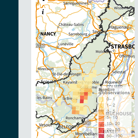
-
Nombre
d'observations
0– 1
1– 2
2– 5
5– 10
10– 20
20– 50
50– 100