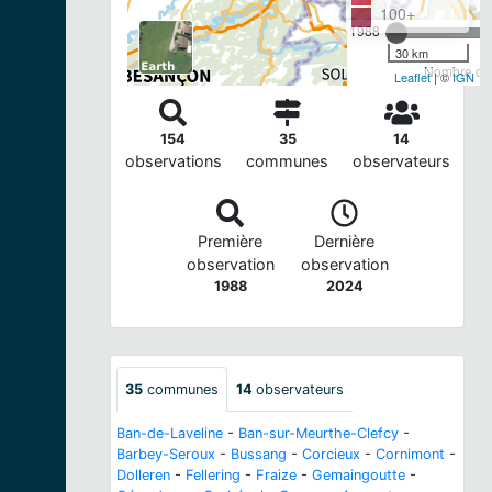
100+
1988
30 km
Nombre d'o
Leaflet
| ©
IGN
154
35
14
observations
communes
observateurs
Première
Dernière
observation
observation
1988
2024
35
communes
14
observateurs
Ban-de-Laveline
-
Ban-sur-Meurthe-Clefcy
-
Barbey-Seroux
-
Bussang
-
Corcieux
-
Cornimont
-
Dolleren
-
Fellering
-
Fraize
-
Gemaingoutte
-